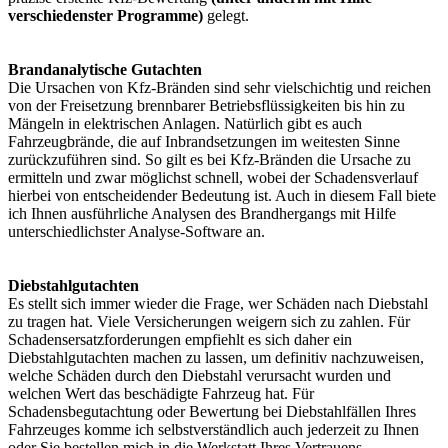
verschiedenster Programme)
gelegt.
Brandanalytische Gutachten
Die Ursachen von Kfz-Bränden sind sehr vielschichtig und reichen
von der Freisetzung brennbarer Betriebsflüssigkeiten bis hin zu
Mängeln in elektrischen Anlagen. Natürlich gibt es auch
Fahrzeugbrände, die auf Inbrandsetzungen im weitesten Sinne
zurückzuführen sind. So gilt es bei Kfz-Bränden die Ursache zu
ermitteln und zwar möglichst schnell, wobei der Schadensverlauf
hierbei von entscheidender Bedeutung ist. Auch in diesem Fall biete
ich Ihnen ausführliche Analysen des Brandhergangs mit Hilfe
unterschiedlichster Analyse-Software an.
Diebstahlgutachten
Es stellt sich immer wieder die Frage, wer Schäden nach Diebstahl
zu tragen hat. Viele Versicherungen weigern sich zu zahlen. Für
Schadensersatzforderungen empfiehlt es sich daher ein
Diebstahlgutachten machen zu lassen, um definitiv nachzuweisen,
welche Schäden durch den Diebstahl verursacht wurden und
welchen Wert das beschädigte Fahrzeug hat. Für
Schadensbegutachtung oder Bewertung bei Diebstahlfällen Ihres
Fahrzeuges komme ich selbstverständlich auch jederzeit zu Ihnen
oder Sie bestellen mich in die Werkstatt Ihres Vertrauens.