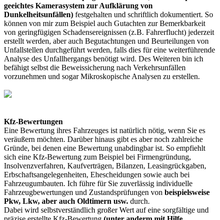
geeichtes Kamerasystem zur Aufklärung von
Dunkelheitsunfällen)
festgehalten und schriftlich dokumentiert. So
können von mir zum Beispiel auch Gutachten zur Bemerkbarkeit
von geringfügigen Schadensereignissen (z.B. Fahrerflucht) jederzeit
erstellt werden, aber auch Begutachtungen und Beurteilungen von
Unfallstellen durchgeführt werden, falls dies für eine weiterführende
Analyse des Unfallhergangs benötigt wird. Des Weiteren bin ich
befähigt selbst die Beweissicherung nach Verkehrsunfällen
vorzunehmen und sogar Mikroskopische Analysen zu erstellen.
Kfz-Bewertungen
Eine Bewertung ihres Fahrzeuges ist natürlich nötig, wenn Sie es
veräußern möchten. Darüber hinaus gibt es aber noch zahlreiche
Gründe, bei denen eine Bewertung unabdingbar ist. So empfiehlt
sich eine Kfz-Bewertung zum Beispiel bei Firmengründung,
Insolvenzverfahren, Kaufverträgen, Bilanzen, Leasingrückgaben,
Erbschaftsangelegenheiten, Ehescheidungen sowie auch bei
Fahrzeugumbauten. Ich führe für Sie zuverlässig individuelle
Fahrzeugbewertungen und Zustandsprüfungen von
beispielsweise
Pkw, Lkw, aber auch Oldtimern
usw.
durch.
Dabei wird selbstverständlich großer Wert auf eine sorgfältige und
präzise erstellte Kfz-Bewertung
(unter anderm mit Hilfe