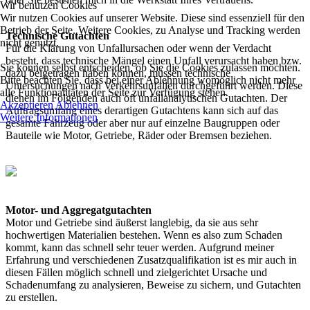
Wir benutzen Cookies
Wir nutzen Cookies auf unserer Website. Diese sind essenziell für den
Betrieb der Seite. Weitere Cookies, zu Analyse und Tracking werden
Technische Gutachten
nicht genutzt.
Für die Klärung von Unfallursachen oder wenn der Verdacht
besteht, dass technische Mängel einen Unfall verursacht haben bzw.
Sie können selbst entscheiden, ob Sie die Cookies zulassen möchten.
dazu beigetragen haben können, müssen technische
Bitte beachten Sie, dass bei einer Ablehnung womöglich nicht mehr
Untersuchungen nach Verkehrsunfällen durchgeführt werden. Diese
alle Funktionalitäten der Seite zur Verfügung stehen.
dienen im Folgenden auch oft unfallanalytischen Gutachten. Der
Akzeptieren
Ablehnen
Auftragsumfang eines derartigen Gutachtens kann sich auf das
Weitere Informationen
gesamte Fahrzeug oder aber nur auf einzelne Baugruppen oder
Bauteile wie Motor, Getriebe, Räder oder Bremsen beziehen.
Motor- und Aggregatgutachten
Motor und Getriebe sind äußerst langlebig, da sie aus sehr
hochwertigen Materialien bestehen. Wenn es also zum Schaden
kommt, kann das schnell sehr teuer werden. Aufgrund meiner
Erfahrung und verschiedenen Zusatzqualifikation ist es mir auch in
diesen Fällen möglich schnell und zielgerichtet Ursache und
Schadenumfang zu analysieren, Beweise zu sichern, und Gutachten
zu erstellen.